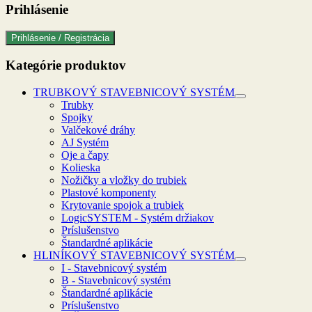
Prihlásenie
Prihlásenie / Registrácia
Kategórie produktov
TRUBKOVÝ STAVEBNICOVÝ SYSTÉM
Trubky
Spojky
Valčekové dráhy
AJ Systém
Oje a čapy
Kolieska
Nožičky a vložky do trubiek
Plastové komponenty
Krytovanie spojok a trubiek
LogicSYSTEM - Systém držiakov
Príslušenstvo
Štandardné aplikácie
HLINÍKOVÝ STAVEBNICOVÝ SYSTÉM
I - Stavebnicový systém
B - Stavebnicový systém
Štandardné aplikácie
Príslušenstvo